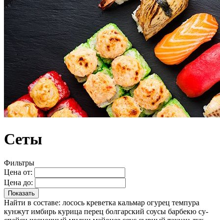
Сеты
Фильтры
Цена от:
Цена до:
Показать
Найти в составе:
лосось
креветка
кальмар
огурец
темпура
кунжут
имбирь
курица
перец болгарский
соусы барбекю
су-