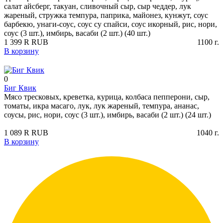
салат айсберг, такуан, сливочный сыр, сыр чеддер, лук
жареный, стружка темпура, паприка, майонез, кунжут, соус
барбекю, унаги-соус, соус су спайси, соус икорный, рис, нори,
соус (3 шт.), имбирь, васаби (2 шт.) (40 шт.)
1 399
R
RUB
1100
г.
В корзину
0
Биг Квик
Мясо тресковых, креветка, курица, колбаса пепперони, сыр,
томаты, икра масаго, лук, лук жареный, темпура, ананас,
соусы, рис, нори, соус (3 шт.), имбирь, васаби (2 шт.) (24 шт.)
1 089
R
RUB
1040
г.
В корзину