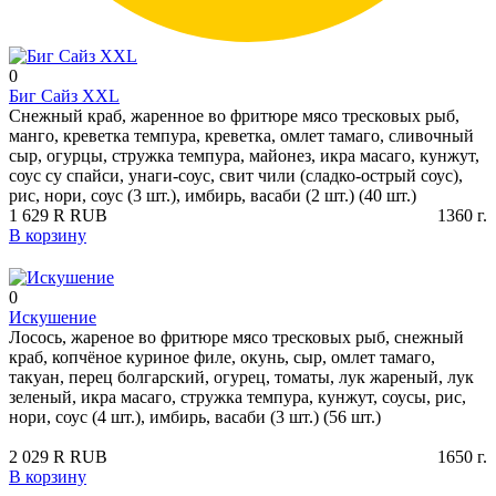
0
Биг Сайз XXL
Снежный краб, жаренное во фритюре мясо тресковых рыб,
манго, креветка темпура, креветка, омлет тамаго, сливочный
сыр, огурцы, стружка темпура, майонез, икра масаго, кунжут,
соус су спайси, унаги-соус, свит чили (сладко-острый соус),
рис, нори, соус (3 шт.), имбирь, васаби (2 шт.) (40 шт.)
1 629
R
RUB
1360
г.
В корзину
0
Искушение
Лосось, жареное во фритюре мясо тресковых рыб, снежный
краб, копчёное куриное филе, окунь, сыр, омлет тамаго,
такуан, перец болгарский, огурец, томаты, лук жареный, лук
зеленый, икра масаго, стружка темпура, кунжут, соусы, рис,
нори, соус (4 шт.), имбирь, васаби (3 шт.) (56 шт.)
2 029
R
RUB
1650
г.
В корзину