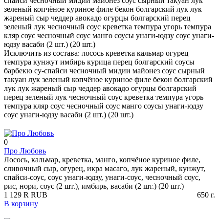
спайси
чесночный
мидии
майонез
соус сырный
такуан
лук
зеленый
копчёное куриное филе
бекон
болгарский
лук
лук
жареный
сыр чеддер
авокадо
огурцы
болгарский перец
зеленый лук
чесночный соус
креветка темпура
угорь
темпура
кляр
соус чесночный
соус манго
соусы унаги-юдзу
соус унаги-
юдзу
васаби (2 шт.) (20 шт.)
Исключить из состава:
лосось
креветка
кальмар
огурец
темпура
кунжут
имбирь
курица
перец болгарский
соусы
барбекю
су-спайси
чесночный
мидии
майонез
соус сырный
такуан
лук зеленый
копчёное куриное филе
бекон
болгарский
лук
лук жареный
сыр чеддер
авокадо
огурцы
болгарский
перец
зеленый лук
чесночный соус
креветка темпура
угорь
темпура кляр
соус чесночный
соус манго
соусы унаги-юдзу
соус унаги-юдзу
васаби (2 шт.) (20 шт.)
0
Про Любовь
Лосось, кальмар, креветка, манго, копчёное куриное филе,
сливочный сыр, огурец, икра масаго, лук жареный, кунжут,
спайси-соус, соус унаги-юдзу, унаги-соус, чесночный соус,
рис, нори, соус (2 шт.), имбирь, васаби (2 шт.) (20 шт.)
1 129
R
RUB
650
г.
В корзину