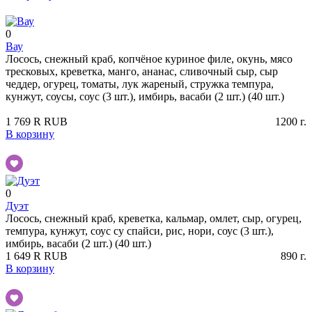
0
Вау
Лосось, снежный краб, копчёное куриное филе, окунь, мясо
тресковых, креветка, манго, ананас, сливочный сыр, сыр
чеддер, огурец, томаты, лук жареный, стружка темпура,
кунжут, соусы, соус (3 шт.), имбирь, васаби (2 шт.) (40 шт.)
1 769
R
RUB
1200
г.
В корзину
0
Дуэт
Лосось, снежный краб, креветка, кальмар, омлет, сыр, огурец,
темпура, кунжут, соус су спайси, рис, нори, соус (3 шт.),
имбирь, васаби (2 шт.) (40 шт.)
1 649
R
RUB
890
г.
В корзину