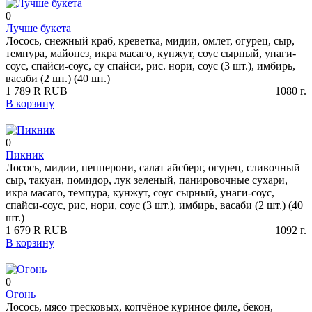
0
Лучше букета
Лосось, снежный краб, креветка, мидии, омлет, огурец, сыр,
темпура, майонез, икра масаго, кунжут, соус сырный, унаги-
соус, спайси-соус, су спайси, рис. нори, соус (3 шт.), имбирь,
васаби (2 шт.) (40 шт.)
1 789
R
RUB
1080
г.
В корзину
0
Пикник
Лосось, мидии, пепперони, салат айсберг, огурец, сливочный
сыр, такуан, помидор, лук зеленый, панировочные сухари,
икра масаго, темпура, кунжут, соус сырный, унаги-соус,
спайси-соус, рис, нори, соус (3 шт.), имбирь, васаби (2 шт.) (40
шт.)
1 679
R
RUB
1092
г.
В корзину
0
Огонь
Лосось, мясо тресковых, копчёное куриное филе, бекон,