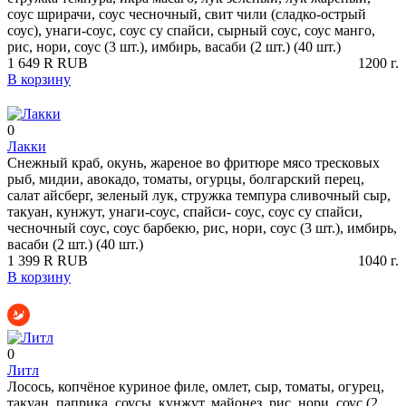
соус шрирачи, соус чесночный, свит чили (сладко-острый
соус), унаги-соус, соус су спайси, сырный соус, соус манго,
рис, нори, соус (3 шт.), имбирь, васаби (2 шт.) (40 шт.)
1 649
R
RUB
1200
г.
В корзину
0
Лакки
Снежный краб, окунь, жареное во фритюре мясо тресковых
рыб, мидии, авокадо, томаты, огурцы, болгарский перец,
салат айсберг, зеленый лук, стружка темпура сливочный сыр,
такуан, кунжут, унаги-соус, спайси- соус, соус су спайси,
чесночный соус, соус барбекю, рис, нори, соус (3 шт.), имбирь,
васаби (2 шт.) (40 шт.)
1 399
R
RUB
1040
г.
В корзину
0
Литл
Лосось, копчёное куриное филе, омлет, сыр, томаты, огурец,
такуан, паприка, соусы, кунжут, майонез, рис, нори, соус (2