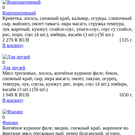
0
Корпоративный
Креветка, лосось, снежный краб, кальмар, огурцы, сливочный
сыр, майонез, омлет тамаго, икра масаго, стружка темпура,
лук жареный, кунжут, спайси-соус, унаги-соус, соус су спайси,
рис, нори, соус (4 шт.), имбирь, васаби (3 шт.) (56 шт.)
2 279
R
RUB
1335
г.
В корзину
0
Для друзей
Мясо тресковых, лосось, копчёное куриное филе, бекон,
снежный краб, сыр, икра масаго, омлет, такуан, огурец,
темпура, лук, соусы, кунжут, рис, нори, соус (4 шт.), имбирь,
васаби (3 шт.) (56 шт.)
1 949
R
RUB
1650
г.
В корзину
0
Фьюжн
Копчёное куриное филе, мидии, снежный краб, жаренное во
фритюре мясо тресковых рыб, перец болгарский, огурец,