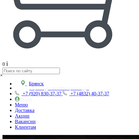
i
0
×
Брянск
г. Брянск, ул. им.О.Н.Строкина, д.2
+7 (920) 830-37-37
+7 (4832) 40-37-37
Вход
Меню
Доставка
Акции
Вакансии
Клиентам