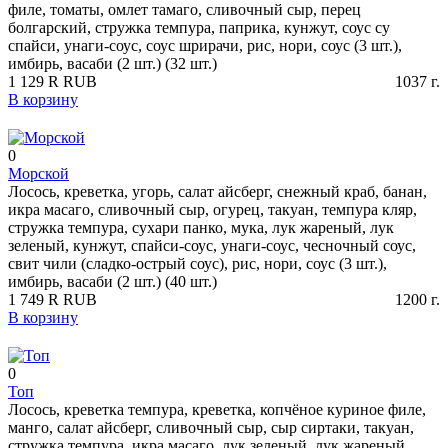
филе, томаты, омлет тамаго, сливочный сыр, перец
болгарский, стружка темпура, паприка, кунжут, соус су
спайси, унаги-соус, соус шрирачи, рис, нори, соус (3 шт.),
имбирь, васаби (2 шт.) (32 шт.)
1 129
R
RUB
1037
г.
В корзину
0
Морской
Лосось, креветка, угорь, салат айсберг, снежный краб, банан,
икра масаго, сливочный сыр, огурец, такуан, темпура кляр,
стружка темпура, сухари панко, мука, лук жареный, лук
зеленый, кунжут, спайси-соус, унаги-соус, чесночный соус,
свит чили (сладко-острый соус), рис, нори, соус (3 шт.),
имбирь, васаби (2 шт.) (40 шт.)
1 749
R
RUB
1200
г.
В корзину
0
Топ
Лосось, креветка темпура, креветка, копчёное куриное филе,
манго, салат айсберг, сливочный сыр, сыр сиртаки, такуан,
стружка темпура, икра масаго, лук зеленый, лук жареный,