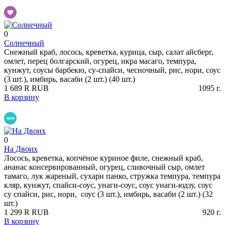
0
Солнечный
Снежный краб, лосось, креветка, курица, сыр, салат айсберг,
омлет, перец болгарский, огурец, икра масаго, темпура,
кунжут, соусы барбекю, су-спайси, чесночный, рис, нори, соус
(3 шт.), имбирь, васаби (2 шт.) (40 шт.)
1 689
R
RUB
1095
г.
В корзину
0
На Двоих
Лосось, креветка, копчёное куриное филе, снежный краб,
ананас консервированный, огурец, сливочный сыр, омлет
тамаго, лук жареный, сухари панко, стружка темпура, темпура
кляр, кунжут, спайси-соус, унаги-соус, соус унаги-юдзу, соус
су спайси, рис, нори, соус (3 шт.), имбирь, васаби (2 шт.) (32
шт.)
1 299
R
RUB
920
г.
В корзину