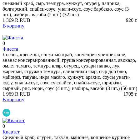
снежный краб, сыр, темпура, кунжут, огурец, паприка,
болгарский, спайси-соус, унаги-соус, соус барбекю, соус (3
шт.), имбирь, васаби (2 шт.) (32 шт.)
1 369
R
RUB
920
г.
В корзину
0
Фиеста
Лосось, креветка, снежный краб, копчёное куриное филе,
ананас консервированный, груша консервированная, авокадо,
омлет тамаго, темпура кляр, огурец, сухари панко, лук
жареный, стружка темпура, сливочный сыр, сыр дор блю,
майонез, такуан, икра масаго, кунжут, арахис, соусы унаги-
юдзу, унаги-соус, соус су спайси, спайси-соус, шрирачи,
сырный, рис, нори, соус (4 шт.), имбирь, васаби (3 шт.) (56 шт.)
1 969
R
RUB
1705
г.
В корзину
0
Квартет
Снежный краб, огурец, такуан, майонез, копчёное куриное