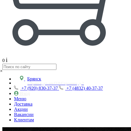
i
0
×
Брянск
г. Брянск, ул. им.О.Н.Строкина, д.2
+7 (920) 830-37-37
+7 (4832) 40-37-37
Вход
Меню
Доставка
Акции
Вакансии
Клиентам