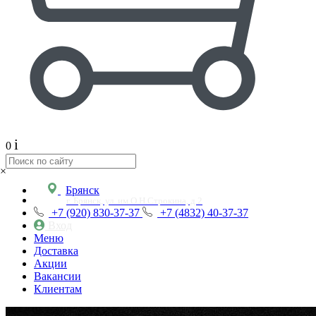
i
0
×
Брянск
г. Брянск, ул. им.О.Н.Строкина, д.2
+7 (920) 830-37-37
+7 (4832) 40-37-37
Вход
Меню
Доставка
Акции
Вакансии
Клиентам