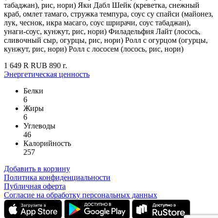
табаджан), рис, нори) Яки Дабл Шейк (креветка, снежный
краб, омлет тамаго, стружка темпура, соус су спайси (майонез,
лук, чеснок, икра масаго, соус шрирачи, соус табаджан),
унаги-соус, кунжут, рис, нори) Филадельфия Лайт (лосось,
сливочный сыр, огурцы, рис, нори) Ролл с огурцом (огурцы,
кунжут, рис, нори) Ролл с лососем (лосось, рис, нори)
1 649
R
RUB
890
г.
Энергетическая ценность
Белки
6
Жиры
6
Углеводы
46
Калорийность
257
Добавить в корзину
Политика конфиденциальности
Публичная оферта
Согласие на обработку персональных данных