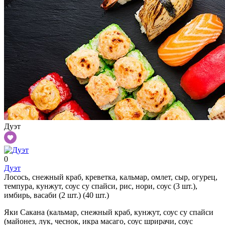
Дуэт
0
Дуэт
Лосось, снежный краб, креветка, кальмар, омлет, сыр, огурец,
темпура, кунжут, соус су спайси, рис, нори, соус (3 шт.),
имбирь, васаби (2 шт.) (40 шт.)
Яки Сакана (кальмар, снежный краб, кунжут, соус су спайси
(майонез, лук, чеснок, икра масаго, соус шрирачи, соус