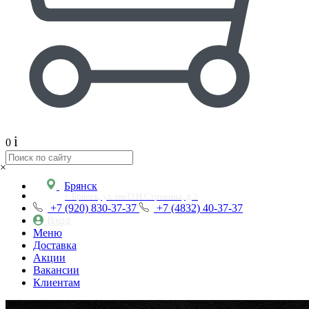
i
0
×
Брянск
г. Брянск, ул. им.О.Н.Строкина, д.2
+7 (920) 830-37-37
+7 (4832) 40-37-37
Вход
Меню
Доставка
Акции
Вакансии
Клиентам