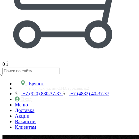
i
0
×
Брянск
г. Брянск, ул. им.О.Н.Строкина, д.2
+7 (920) 830-37-37
+7 (4832) 40-37-37
Вход
Меню
Доставка
Акции
Вакансии
Клиентам